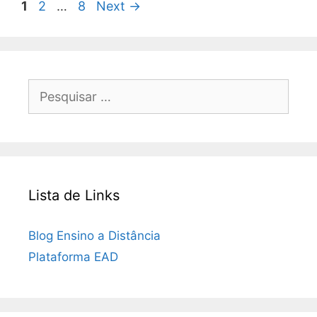
Navegação
Page
Page
Page
1
2
…
8
Next
→
de
post
Pesquisar
por:
Lista de Links
Blog Ensino a Distância
Plataforma EAD