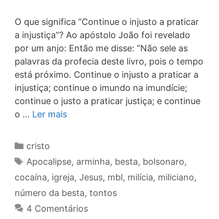
O que significa “Continue o injusto a praticar
a injustiça”? Ao apóstolo João foi revelado
por um anjo: Então me disse: “Não sele as
palavras da profecia deste livro, pois o tempo
está próximo. Continue o injusto a praticar a
injustiça; continue o imundo na imundície;
continue o justo a praticar justiça; e continue
o …
Ler mais
Categorias
cristo
Tags
Apocalipse
,
arminha
,
besta
,
bolsonaro
,
cocaína
,
igreja
,
Jesus
,
mbl
,
milícia
,
miliciano
,
número da besta
,
tontos
4 Comentários