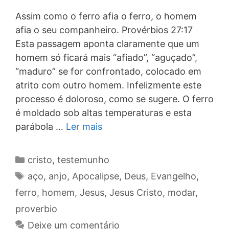
Assim como o ferro afia o ferro, o homem
afia o seu companheiro. Provérbios 27:17
Esta passagem aponta claramente que um
homem só ficará mais “afiado”, “aguçado”,
“maduro” se for confrontado, colocado em
atrito com outro homem. Infelizmente este
processo é doloroso, como se sugere. O ferro
é moldado sob altas temperaturas e esta
parábola …
Ler mais
Categorias
cristo
,
testemunho
Tags
aço
,
anjo
,
Apocalipse
,
Deus
,
Evangelho
,
ferro
,
homem
,
Jesus
,
Jesus Cristo
,
modar
,
proverbio
Deixe um comentário