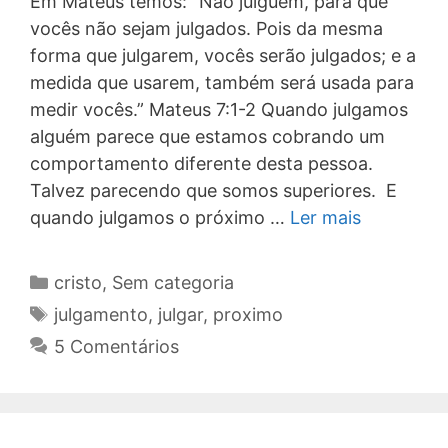
Em Mateus temos: “Não julguem, para que
vocês não sejam julgados. Pois da mesma
forma que julgarem, vocês serão julgados; e a
medida que usarem, também será usada para
medir vocês.” Mateus 7:1-2 Quando julgamos
alguém parece que estamos cobrando um
comportamento diferente desta pessoa.
Talvez parecendo que somos superiores. E
quando julgamos o próximo …
Ler mais
Categorias
cristo
,
Sem categoria
Tags
julgamento
,
julgar
,
proximo
5 Comentários