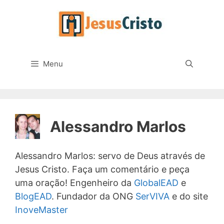
Pular
para
o
conteúdo
Menu
Alessandro Marlos
Alessandro Marlos: servo de Deus através de
Jesus Cristo. Faça um comentário e peça
uma oração! Engenheiro da
GlobalEAD
e
BlogEAD
. Fundador da ONG
SerVIVA
e do site
InoveMaster