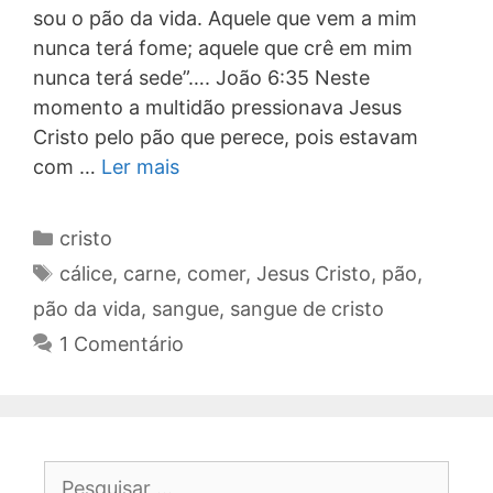
sou o pão da vida. Aquele que vem a mim
nunca terá fome; aquele que crê em mim
nunca terá sede”…. João 6:35 Neste
momento a multidão pressionava Jesus
Cristo pelo pão que perece, pois estavam
com …
Ler mais
Categorias
cristo
Tags
cálice
,
carne
,
comer
,
Jesus Cristo
,
pão
,
pão da vida
,
sangue
,
sangue de cristo
1 Comentário
Pesquisar