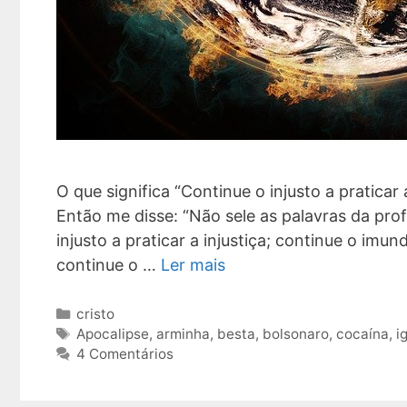
O que significa “Continue o injusto a praticar
Então me disse: “Não sele as palavras da prof
injusto a praticar a injustiça; continue o imun
continue o …
Ler mais
Categorias
cristo
Tags
Apocalipse
,
arminha
,
besta
,
bolsonaro
,
cocaína
,
i
4 Comentários