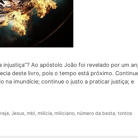
 a injustiça”? Ao apóstolo João foi revelado por um an
ecia deste livro, pois o tempo está próximo. Continu
do na imundície; continue o justo a praticar justiça; e
greja
,
Jesus
,
mbl
,
milícia
,
miliciano
,
número da besta
,
tontos