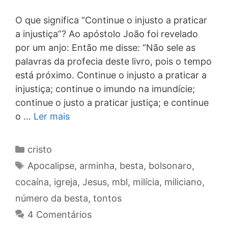
O que significa “Continue o injusto a praticar
a injustiça”? Ao apóstolo João foi revelado
por um anjo: Então me disse: “Não sele as
palavras da profecia deste livro, pois o tempo
está próximo. Continue o injusto a praticar a
injustiça; continue o imundo na imundície;
continue o justo a praticar justiça; e continue
o …
Ler mais
Categorias
cristo
Tags
Apocalipse
,
arminha
,
besta
,
bolsonaro
,
cocaína
,
igreja
,
Jesus
,
mbl
,
milícia
,
miliciano
,
número da besta
,
tontos
4 Comentários