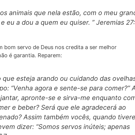
e os animais que nela estão, com o meu gran
e eu a dou a quem eu quiser. ” Jeremias 27
m bom servo de Deus nos credita a ser melhor
ão é garantia. Reparem:
 que esteja arando ou cuidando das ovelhas
mpo: “Venha agora e sente-se para comer?” 
u jantar, apronte-se e sirva-me enquanto co
mer e beber? Será que ele agradecerá ao
 ordenado? Assim também vocês, quando tiver
devem dizer: “Somos servos inúteis; apenas