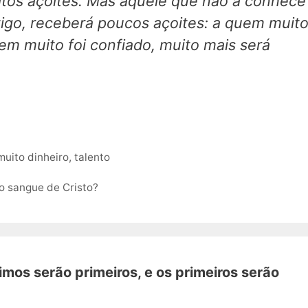
itos açoites. Mas aquele que não a conhece
tigo, receberá poucos açoites: a quem muit
uem muito foi confiado, muito mais será
muito dinheiro
,
talento
 o sangue de Cristo?
timos serão primeiros, e os primeiros serão