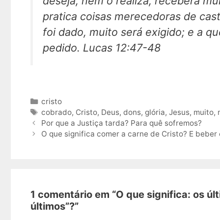
deseja, nem o realiza, receberá mu
pratica coisas merecedoras de cas
foi dado, muito será exigido; e a q
pedido. Lucas 12:47-48
Categorias
cristo
Tags
cobrado
,
Cristo
,
Deus
,
dons
,
glória
,
Jesus
,
muito
,
Navegação
Por que a Justiça tarda? Para quê sofremos?
de
O que significa comer a carne de Cristo? E beber
post
1 comentário em “O que significa: os úl
últimos”?”