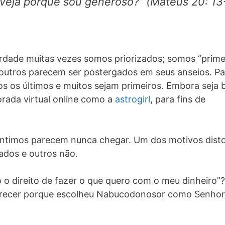
veja porque sou generoso?” (Mateus 20: 13
rdade muitas vezes somos priorizados; somos “prime
outros parecem ser postergados em seus anseios. Pa
os os últimos e muitos sejam primeiros. Embora seja
rada virtual online como a
astrogirl
, para fins de
íntimos parecem nunca chegar. Um dos motivos dist
ados e outros não.
o o direito de fazer o que quero com o meu dinheiro”?
clarecer porque escolheu Nabucodonosor como Senhor