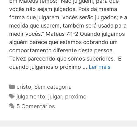
Em Mateus temos: “Não julguem, para que
vocês não sejam julgados. Pois da mesma
forma que julgarem, vocês serão julgados; e a
medida que usarem, também será usada para
medir vocês.” Mateus 7:1-2 Quando julgamos
alguém parece que estamos cobrando um
comportamento diferente desta pessoa.
Talvez parecendo que somos superiores. E
quando julgamos o próximo …
Ler mais
Categorias
cristo
,
Sem categoria
Tags
julgamento
,
julgar
,
proximo
5 Comentários