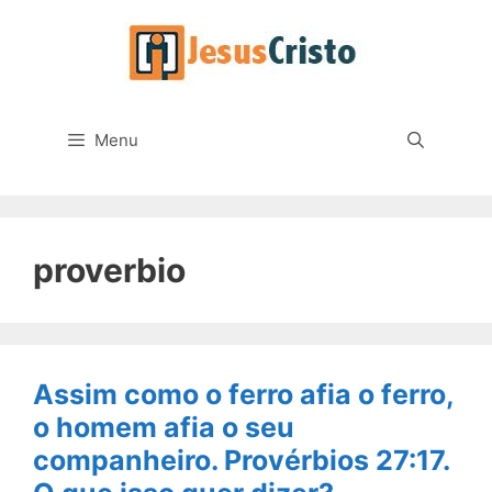
Pular
para
o
conteúdo
Menu
proverbio
Assim como o ferro afia o ferro,
o homem afia o seu
companheiro. Provérbios 27:17.