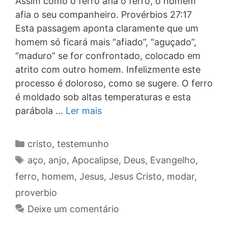
Assim como o ferro afia o ferro, o homem
afia o seu companheiro. Provérbios 27:17
Esta passagem aponta claramente que um
homem só ficará mais “afiado”, “aguçado”,
“maduro” se for confrontado, colocado em
atrito com outro homem. Infelizmente este
processo é doloroso, como se sugere. O ferro
é moldado sob altas temperaturas e esta
parábola …
Ler mais
Categorias
cristo
,
testemunho
Tags
aço
,
anjo
,
Apocalipse
,
Deus
,
Evangelho
,
ferro
,
homem
,
Jesus
,
Jesus Cristo
,
modar
,
proverbio
Deixe um comentário