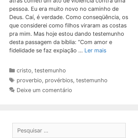
atrás cometi um ato de violência contra uma
pessoa. Eu era muito novo no caminho de
Deus. Caí, é verdade. Como conseqüência, os
que considerei como filhos viraram as costas
pra mim. Mas hoje estou dando testemunho
desta passagem da bíblia: “Com amor e
fidelidade se faz expiação …
Ler mais
Categorias
cristo
,
testemunho
Tags
proverbio
,
provérbios
,
testemunho
Deixe um comentário
Pesquisar
por: