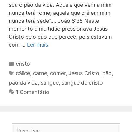
sou o pão da vida. Aquele que vem a mim
nunca terá fome; aquele que crê em mim
nunca terá sede”…. João 6:35 Neste
momento a multidão pressionava Jesus
Cristo pelo pão que perece, pois estavam
com …
Ler mais
Categorias
cristo
Tags
cálice
,
carne
,
comer
,
Jesus Cristo
,
pão
,
pão da vida
,
sangue
,
sangue de cristo
1 Comentário
Pesquisar