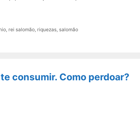
nio
,
rei salomão
,
riquezas
,
salomão
 te consumir. Como perdoar?