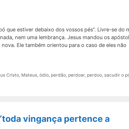
pó que estiver debaixo dos vossos pés”. Livre-se do 
r nada, nem uma lembrança. Jesus mandou os apóstol
a nova. Ele também orientou para o caso de eles não
us Cristo
,
Mateus
,
ódio
,
perdão
,
perdoar
,
perdoo
,
sacudir o p
 “toda vingança pertence a