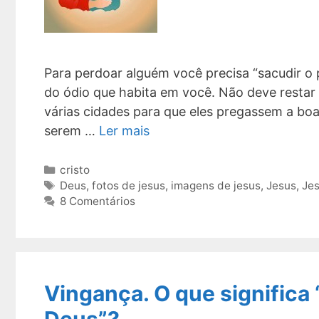
Para perdoar alguém você precisa “sacudir o 
do ódio que habita em você. Não deve resta
várias cidades para que eles pregassem a bo
serem …
Ler mais
Categorias
cristo
Tags
Deus
,
fotos de jesus
,
imagens de jesus
,
Jesus
,
Jes
8 Comentários
Vingança. O que significa
Deus”?