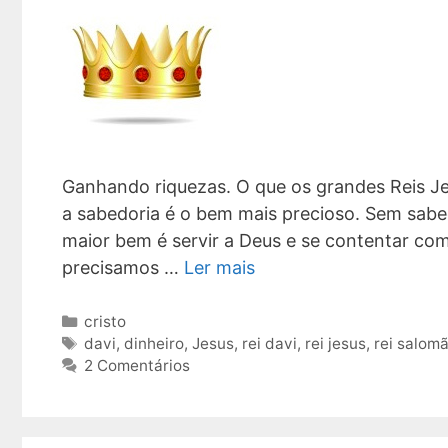
Ganhando riquezas. O que os grandes Reis Je
a sabedoria é o bem mais precioso. Sem sab
maior bem é servir a Deus e se contentar com 
precisamos …
Ler mais
Categorias
cristo
Tags
davi
,
dinheiro
,
Jesus
,
rei davi
,
rei jesus
,
rei salom
2 Comentários