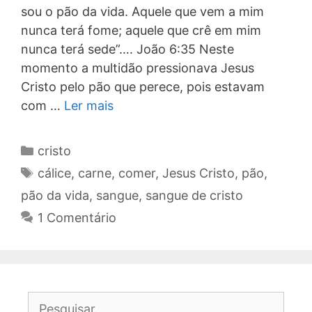
sou o pão da vida. Aquele que vem a mim
nunca terá fome; aquele que crê em mim
nunca terá sede”…. João 6:35 Neste
momento a multidão pressionava Jesus
Cristo pelo pão que perece, pois estavam
com …
Ler mais
Categorias
cristo
Tags
cálice
,
carne
,
comer
,
Jesus Cristo
,
pão
,
pão da vida
,
sangue
,
sangue de cristo
1 Comentário
Pesquisar