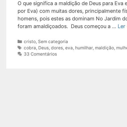
O que significa a maldição de Deus para Eva 
por Eva) com muitas dores, principalmente fí
homens, pois estes as dominam No Jardim do
foram amaldiçoados. Deus começou a …
Ler
Categorias
cristo
,
Sem categoria
Tags
cobra
,
Deus
,
dores
,
eva
,
humilhar
,
maldição
,
mulh
33 Comentários