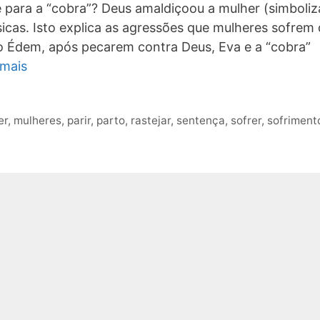
e para a “cobra”? Deus amaldiçoou a mulher (simboli
sicas. Isto explica as agressões que mulheres sofrem
 Édem, após pecarem contra Deus, Eva e a “cobra”
 mais
er
,
mulheres
,
parir
,
parto
,
rastejar
,
sentença
,
sofrer
,
sofriment