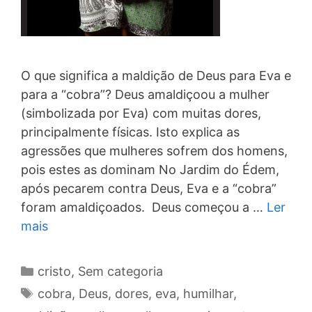
O que significa a maldição de Deus para Eva e
para a “cobra”? Deus amaldiçoou a mulher
(simbolizada por Eva) com muitas dores,
principalmente físicas. Isto explica as
agressões que mulheres sofrem dos homens,
pois estes as dominam No Jardim do Édem,
após pecarem contra Deus, Eva e a “cobra”
foram amaldiçoados. Deus começou a …
Ler
mais
Categorias
cristo
,
Sem categoria
Tags
cobra
,
Deus
,
dores
,
eva
,
humilhar
,