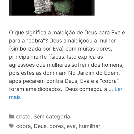
O que significa a maldição de Deus para Eva e
para a “cobra”? Deus amaldiçoou a mulher
(simbolizada por Eva) com muitas dores,
principalmente físicas. Isto explica as
agressões que mulheres sofrem dos homens,
pois estes as dominam No Jardim do Édem,
após pecarem contra Deus, Eva e a “cobra”
foram amaldiçoados. Deus começou a …
Ler
mais
Categorias
cristo
,
Sem categoria
Tags
cobra
,
Deus
,
dores
,
eva
,
humilhar
,