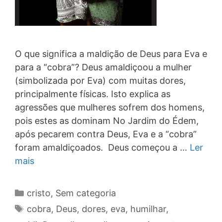
O que significa a maldição de Deus para Eva e
para a “cobra”? Deus amaldiçoou a mulher
(simbolizada por Eva) com muitas dores,
principalmente físicas. Isto explica as
agressões que mulheres sofrem dos homens,
pois estes as dominam No Jardim do Édem,
após pecarem contra Deus, Eva e a “cobra”
foram amaldiçoados. Deus começou a …
Ler
mais
Categorias
cristo
,
Sem categoria
Tags
cobra
,
Deus
,
dores
,
eva
,
humilhar
,