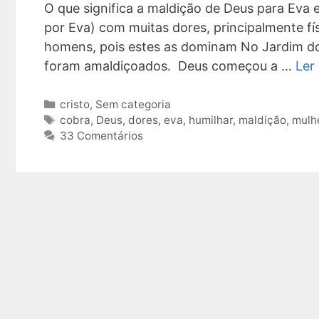
O que significa a maldição de Deus para Eva 
por Eva) com muitas dores, principalmente fí
homens, pois estes as dominam No Jardim do
foram amaldiçoados. Deus começou a …
Ler
Categorias
cristo
,
Sem categoria
Tags
cobra
,
Deus
,
dores
,
eva
,
humilhar
,
maldição
,
mulh
33 Comentários