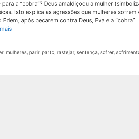
e para a “cobra”? Deus amaldiçoou a mulher (simboli
sicas. Isto explica as agressões que mulheres sofrem
 Édem, após pecarem contra Deus, Eva e a “cobra”
 mais
er
,
mulheres
,
parir
,
parto
,
rastejar
,
sentença
,
sofrer
,
sofriment