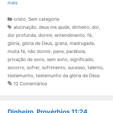
mais
Categorias
cristo
,
Sem categoria
Tags
alucinação
,
deus me ajude
,
dinheiro
,
dor
,
dor profunda
,
dormir
,
entendimento
,
fé
,
glória
,
glória de Deus
,
grana
,
madrugada
,
muita fé
,
não dormir
,
pane
,
parábola
,
privação de sono
,
sem sono
,
significado
,
socorro
,
sofrer
,
sofrimento
,
sucesso
,
talento
,
testemunho
,
testemunho da glória de Deus
12 Comentários
Dinheiro. Provérbios 11:24.