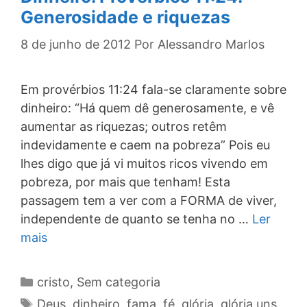
Generosidade e riquezas
8 de junho de 2012
Por
Alessandro Marlos
Em provérbios 11:24 fala-se claramente sobre
dinheiro: “Há quem dê generosamente, e vê
aumentar as riquezas; outros retêm
indevidamente e caem na pobreza” Pois eu
lhes digo que já vi muitos ricos vivendo em
pobreza, por mais que tenham! Esta
passagem tem a ver com a FORMA de viver,
independente de quanto se tenha no …
Ler
mais
Categorias
cristo
,
Sem categoria
Tags
Deus
,
dinheiro
,
fama
,
fé
,
glória
,
glória uns