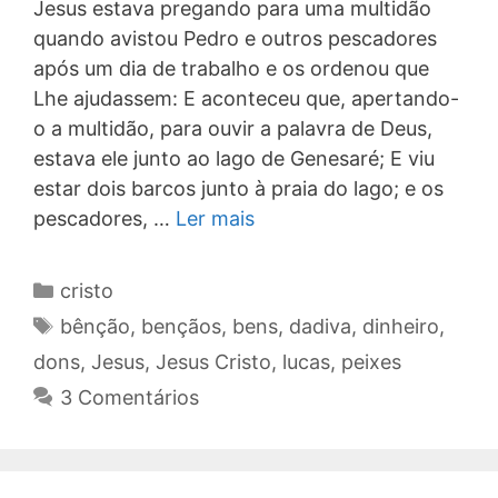
Jesus estava pregando para uma multidão
quando avistou Pedro e outros pescadores
após um dia de trabalho e os ordenou que
Lhe ajudassem: E aconteceu que, apertando-
o a multidão, para ouvir a palavra de Deus,
estava ele junto ao lago de Genesaré; E viu
estar dois barcos junto à praia do lago; e os
pescadores, …
Ler mais
Categorias
cristo
Tags
bênção
,
bençãos
,
bens
,
dadiva
,
dinheiro
,
dons
,
Jesus
,
Jesus Cristo
,
lucas
,
peixes
3 Comentários