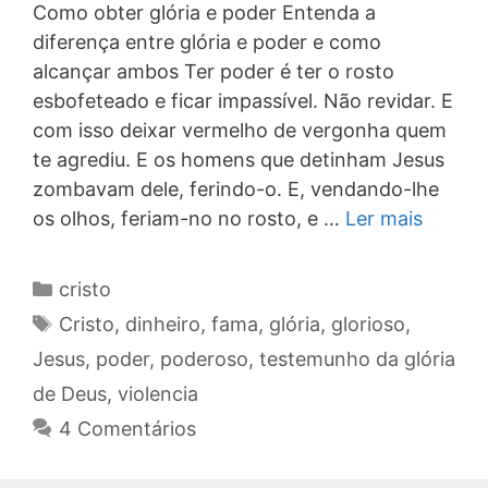
Como obter glória e poder Entenda a
diferença entre glória e poder e como
alcançar ambos Ter poder é ter o rosto
esbofeteado e ficar impassível. Não revidar. E
com isso deixar vermelho de vergonha quem
te agrediu. E os homens que detinham Jesus
zombavam dele, ferindo-o. E, vendando-lhe
os olhos, feriam-no no rosto, e …
Ler mais
Categorias
cristo
Tags
Cristo
,
dinheiro
,
fama
,
glória
,
glorioso
,
Jesus
,
poder
,
poderoso
,
testemunho da glória
de Deus
,
violencia
4 Comentários