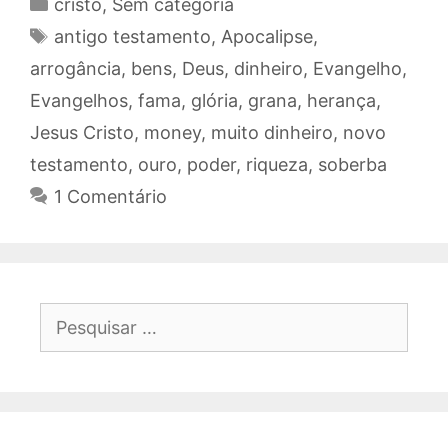
Categorias
cristo
,
Sem categoria
Tags
antigo testamento
,
Apocalipse
,
arrogância
,
bens
,
Deus
,
dinheiro
,
Evangelho
,
Evangelhos
,
fama
,
glória
,
grana
,
herança
,
Jesus Cristo
,
money
,
muito dinheiro
,
novo
testamento
,
ouro
,
poder
,
riqueza
,
soberba
1 Comentário
Pesquisar
por: