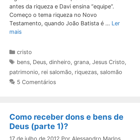
antes da riqueza e Davi ensina “equipe”.
Começo o tema riqueza no Novo
Testamento, quando João Batista é …
Ler
mais
Categorias
cristo
Tags
bens
,
Deus
,
dinheiro
,
grana
,
Jesus Cristo
,
patrimonio
,
rei salomão
,
riquezas
,
salomão
5 Comentários
Como receber dons e bens de
Deus (parte 1)?
17 de julho de 2012
Por
Alessandro Marlos