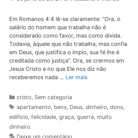
Em Romanos 4:4 lê-se claramente: “Ora, o
salário do homem que trabalha não é
considerado como favor, mas como dívida.
Todavia, àquele que não trabalha, mas confia
em Deus, que justifica o ímpio, sua fé lhe é
creditada como justiça”. Ora, se crermos em
Jesus Cristo e no que Ele nos diz não
receberemos nada …
Ler mais
Categorias
cristo
,
Sem categoria
Tags
apartamento
,
bens
,
Deus
,
dinheiro
,
dons
,
edifício
,
felicidade
,
graça
,
guerra
,
muito
dinheiro
Deixe um comentário