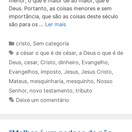
menor; o que é maior dê ao maior, que é
Deus. Portanto, as coisas menores e sem
importância, que são as coisas deste século
são para os …
Ler mais
Categorias
cristo
,
Sem categoria
Tags
a césar o que é de césar
,
a Deus o que é de
Deus
,
cesar
,
Cristo
,
dinheiro
,
Evangelho
,
Evangelhos
,
imposto
,
Jesus
,
Jesus Cristo
,
Mateus
,
mesquinharia
,
mesquinho
,
Nosso
Senhor
,
novo testamento
,
tributo
Deixe um comentário