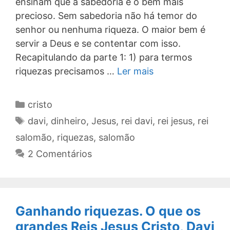
ensinam que a sabedoria é o bem mais
precioso. Sem sabedoria não há temor do
senhor ou nenhuma riqueza. O maior bem é
servir a Deus e se contentar com isso.
Recapitulando da parte 1: 1) para termos
riquezas precisamos …
Ler mais
Categorias
cristo
Tags
davi
,
dinheiro
,
Jesus
,
rei davi
,
rei jesus
,
rei
salomão
,
riquezas
,
salomão
2 Comentários
Ganhando riquezas. O que os
grandes Reis Jesus Cristo, Davi