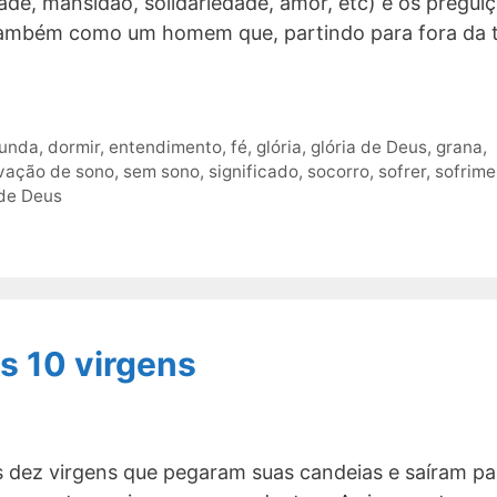
de, mansidão, solidariedade, amor, etc) e os pregui
também como um homem que, partindo para fora da t
funda
,
dormir
,
entendimento
,
fé
,
glória
,
glória de Deus
,
grana
,
ivação de sono
,
sem sono
,
significado
,
socorro
,
sofrer
,
sofrime
 de Deus
s 10 virgens
 dez virgens que pegaram suas candeias e saíram pa