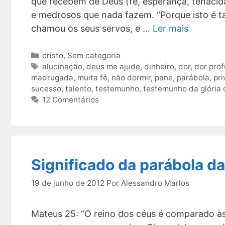
que recebem de Deus (fé, esperança, tenacida
e medrosos que nada fazem. “Porque isto é 
chamou os seus servos, e …
Ler mais
Categorias
cristo
,
Sem categoria
Tags
alucinação
,
deus me ajude
,
dinheiro
,
dor
,
dor pro
madrugada
,
muita fé
,
não dormir
,
pane
,
parábola
,
pr
sucesso
,
talento
,
testemunho
,
testemunho da glória
12 Comentários
Significado da parábola da
19 de junho de 2012
Por
Alessandro Marlos
Mateus 25: “O reino dos céus é comparado às