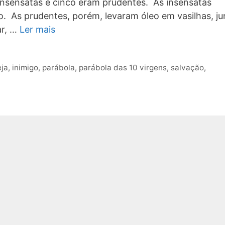
insensatas e cinco eram prudentes. As insensatas
. As prudentes, porém, levaram óleo em vasilhas, ju
ar, …
Ler mais
eja
,
inimigo
,
parábola
,
parábola das 10 virgens
,
salvação
,