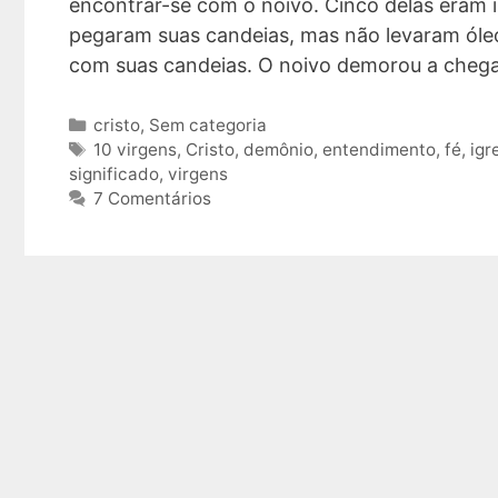
encontrar-se com o noivo. Cinco delas eram 
pegaram suas candeias, mas não levaram óleo
com suas candeias. O noivo demorou a cheg
Categorias
cristo
,
Sem categoria
Tags
10 virgens
,
Cristo
,
demônio
,
entendimento
,
fé
,
igr
significado
,
virgens
7 Comentários