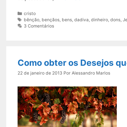
Categorias
cristo
Tags
bênção
,
bençãos
,
bens
,
dadiva
,
dinheiro
,
dons
,
J
3 Comentários
Como obter os Desejos qu
22 de janeiro de 2013
Por
Alessandro Marlos