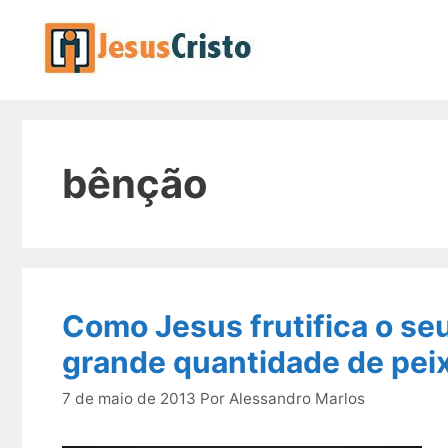
Pular
para
o
conteúdo
bênção
Como Jesus frutifica o se
grande quantidade de pei
7 de maio de 2013
Por
Alessandro Marlos