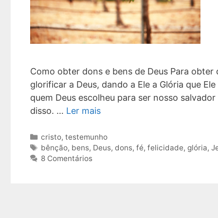
Como obter dons e bens de Deus Para obter d
glorificar a Deus, dando a Ele a Glória que E
quem Deus escolheu para ser nosso salvador
disso. …
Ler mais
Categorias
cristo
,
testemunho
Tags
bênção
,
bens
,
Deus
,
dons
,
fé
,
felicidade
,
glória
,
J
8 Comentários