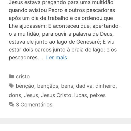
Jesus estava pregando para uma multidão
quando avistou Pedro e outros pescadores
após um dia de trabalho e os ordenou que
Lhe ajudassem: E aconteceu que, apertando-
o a multidão, para ouvir a palavra de Deus,
estava ele junto ao lago de Genesaré; E viu
estar dois barcos junto à praia do lago; e os
pescadores, …
Ler mais
Categorias
cristo
Tags
bênção
,
bençãos
,
bens
,
dadiva
,
dinheiro
,
dons
,
Jesus
,
Jesus Cristo
,
lucas
,
peixes
3 Comentários