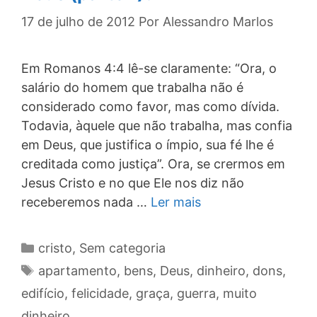
17 de julho de 2012
Por
Alessandro Marlos
Em Romanos 4:4 lê-se claramente: “Ora, o
salário do homem que trabalha não é
considerado como favor, mas como dívida.
Todavia, àquele que não trabalha, mas confia
em Deus, que justifica o ímpio, sua fé lhe é
creditada como justiça”. Ora, se crermos em
Jesus Cristo e no que Ele nos diz não
receberemos nada …
Ler mais
Categorias
cristo
,
Sem categoria
Tags
apartamento
,
bens
,
Deus
,
dinheiro
,
dons
,
edifício
,
felicidade
,
graça
,
guerra
,
muito
dinheiro