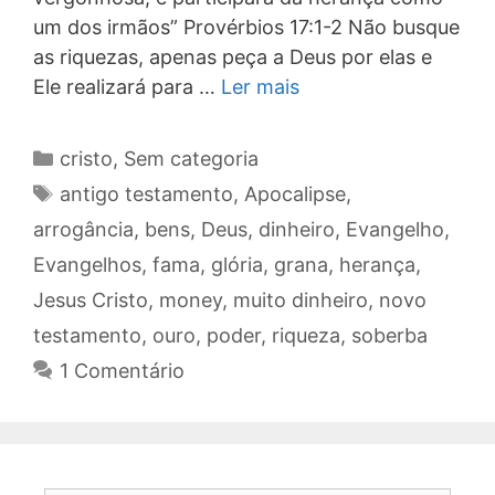
um dos irmãos” Provérbios 17:1-2 Não busque
as riquezas, apenas peça a Deus por elas e
Ele realizará para …
Ler mais
Categorias
cristo
,
Sem categoria
Tags
antigo testamento
,
Apocalipse
,
arrogância
,
bens
,
Deus
,
dinheiro
,
Evangelho
,
Evangelhos
,
fama
,
glória
,
grana
,
herança
,
Jesus Cristo
,
money
,
muito dinheiro
,
novo
testamento
,
ouro
,
poder
,
riqueza
,
soberba
1 Comentário