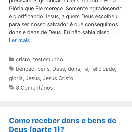
precisamos glorificar a Deus, dando a Ele a
Glória que Ele merece. Somente agradecendo
e glorificando Jesus, a quem Deus escolheu
para ser nosso salvador é que conseguimos
dons e bens de Deus. Eu não sabia disso. …
Ler mais
Categorias
cristo
,
testemunho
Tags
bênção
,
bens
,
Deus
,
dons
,
fé
,
felicidade
,
glória
,
Jesus
,
Jesus Cristo
8 Comentários
Como receber dons e bens de
Deus (parte 1)?