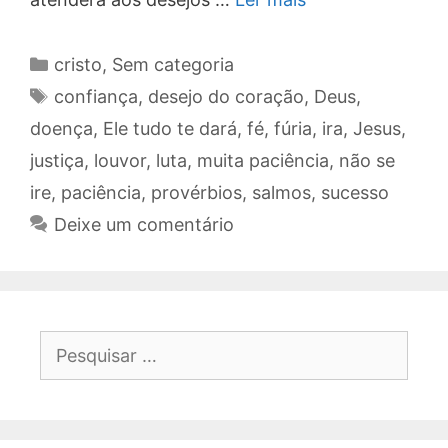
Categorias
cristo
,
Sem categoria
Tags
confiança
,
desejo do coração
,
Deus
,
doença
,
Ele tudo te dará
,
fé
,
fúria
,
ira
,
Jesus
,
justiça
,
louvor
,
luta
,
muita paciência
,
não se
ire
,
paciência
,
provérbios
,
salmos
,
sucesso
Deixe um comentário
Pesquisar
por: