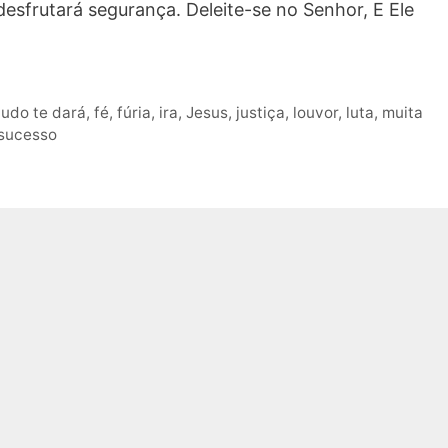
desfrutará segurança. Deleite-se no Senhor, E Ele
tudo te dará
,
fé
,
fúria
,
ira
,
Jesus
,
justiça
,
louvor
,
luta
,
muita
sucesso