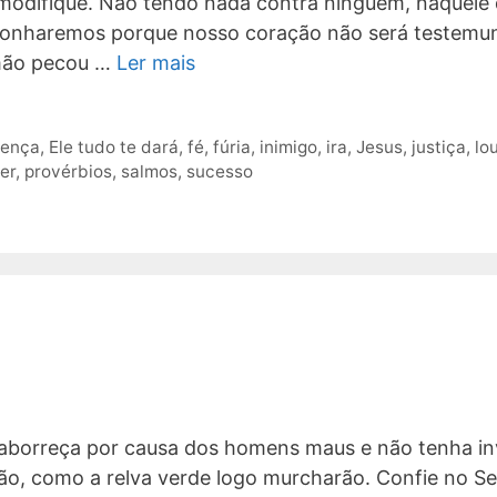
difique. Não tendo nada contra ninguém, naquele 
rgonharemos porque nosso coração não será testemu
rmão pecou …
Ler mais
ença
,
Ele tudo te dará
,
fé
,
fúria
,
inimigo
,
ira
,
Jesus
,
justiça
,
lo
er
,
provérbios
,
salmos
,
sucesso
aborreça por causa dos homens maus e não tenha in
ão, como a relva verde logo murcharão. Confie no S