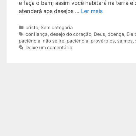
e faça o bem; assim você habitará na terra e 
atenderá aos desejos …
Ler mais
Categorias
cristo
,
Sem categoria
Tags
confiança
,
desejo do coração
,
Deus
,
doença
,
Ele 
paciência
,
não se ire
,
paciência
,
provérbios
,
salmos
,
Deixe um comentário