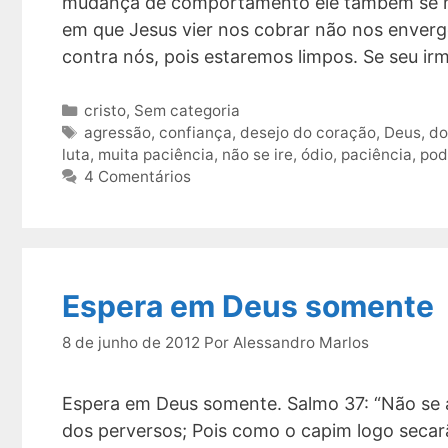
mudança de comportamento ele também se mo
em que Jesus vier nos cobrar não nos enve
contra nós, pois estaremos limpos. Se seu i
Categorias
cristo
,
Sem categoria
Tags
agressão
,
confiança
,
desejo do coração
,
Deus
,
do
luta
,
muita paciência
,
não se ire
,
ódio
,
paciência
,
pod
4 Comentários
Espera em Deus somente
8 de junho de 2012
Por
Alessandro Marlos
Espera em Deus somente. Salmo 37: “Não se 
dos perversos; Pois como o capim logo secar