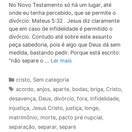
No Novo Testamento só há um lugar, até
onde eu tenha percebido, que se permite o
divórcio: Mateus 5:32 . Jesus diz claramente
que em caso de infidelidade é permitido o
divórcio. Contudo até sobre este assunto
peça sabedoria, pois é algo que Deus dá sem
medida, bastando pedir. Porque está escrito:
“não separe o …
Ler mais
Categorias
cristo
,
Sem categoria
Tags
acordo
,
anjos
,
aparte
,
bodas
,
briga
,
Cristo
,
desavença
,
Deus
,
divórcio
,
fora
,
infidelidade
,
injustiça
,
Jesus Cristo
,
justiça
,
longe
,
matrimônio
,
morte
,
pacto pré nupcial
,
separação
,
separar
,
separe