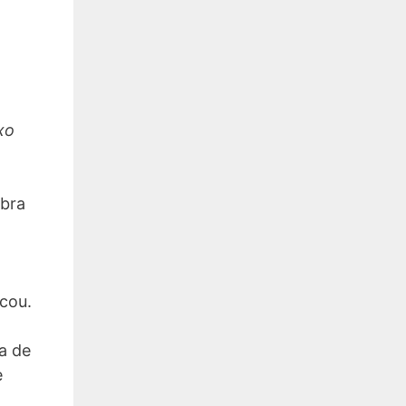
xo
mbra
ecou.
a de
e