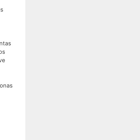
us
ntas
os
ve
Jonas