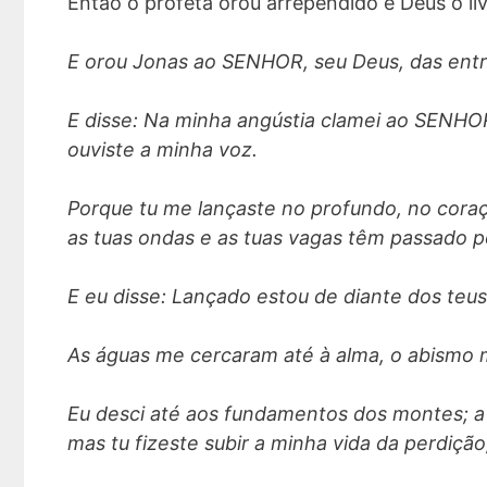
Então o profeta orou arrependido e Deus o liv
E orou Jonas ao SENHOR, seu Deus, das entr
E disse: Na minha angústia clamei ao SENHOR,
ouviste a minha voz.
Porque tu me lançaste no profundo, no cora
as tuas ondas e as tuas vagas têm passado p
E eu disse: Lançado estou de diante dos teus 
As águas me cercaram até à alma, o abismo 
Eu desci até aos fundamentos dos montes; a
mas tu fizeste subir a minha vida da perdiç