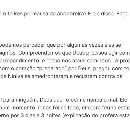
m te ires por causa da aboboreira? E ele disse: Faç
 podemos perceber que por algumas vezes eles se
esigníos. Compreendemos que Deus precisou agir com
e arrependimento e recuo nos maus caminhos. A próp
 com o coração “preparado” por Deus, pregou com t
s de Nínive se amedrontaram e recuaram contra os
l para ninguém. Deus quer o bem e nunca o mal. Ele
nhum momento Jonas foi ceifado, embora tenha esta
o por 3 dias e 3 noites (explicação do profeta esta