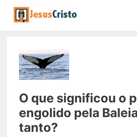
Pular
para
o
conteúdo
O que significou o 
engolido pela Balei
tanto?