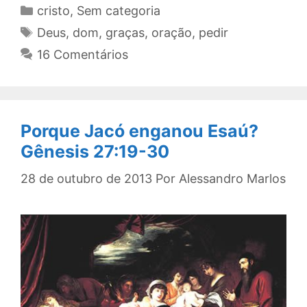
Categorias
cristo
,
Sem categoria
Tags
Deus
,
dom
,
graças
,
oração
,
pedir
16 Comentários
Porque Jacó enganou Esaú?
Gênesis 27:19-30
28 de outubro de 2013
Por
Alessandro Marlos