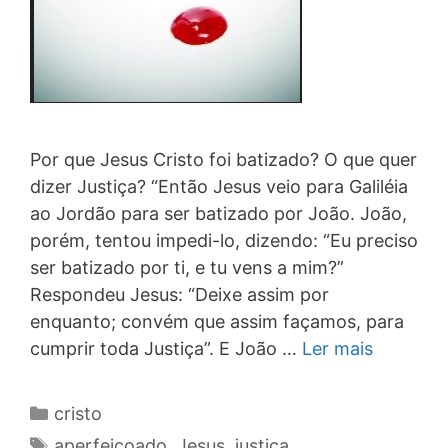
Por que Jesus Cristo foi batizado? O que quer
dizer Justiça? “Então Jesus veio para Galiléia
ao Jordão para ser batizado por João. João,
porém, tentou impedi-lo, dizendo: “Eu preciso
ser batizado por ti, e tu vens a mim?”
Respondeu Jesus: “Deixe assim por
enquanto; convém que assim façamos, para
cumprir toda Justiça”. E João …
Ler mais
Categorias
cristo
Tags
aperfeiçoado
,
Jesus
,
justiça