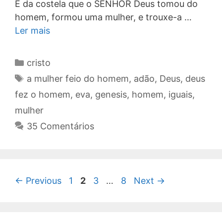
E da costela que o SENHOR Deus tomou do
homem, formou uma mulher, e trouxe-a …
Ler mais
Categorias
cristo
Tags
a mulher feio do homem
,
adão
,
Deus
,
deus
fez o homem
,
eva
,
genesis
,
homem
,
iguais
,
mulher
35 Comentários
Navegação
Page
Page
Page
Page
←
Previous
1
2
3
…
8
Next
→
de
post