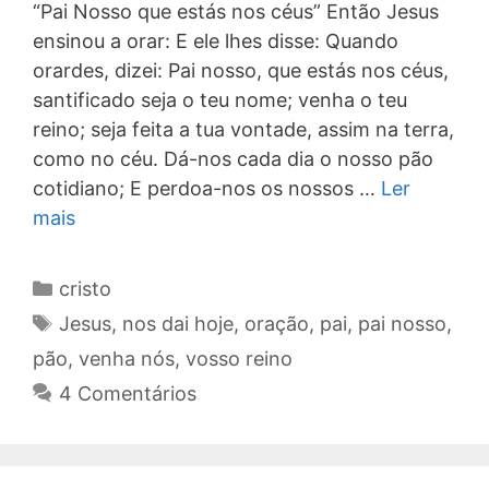
“Pai Nosso que estás nos céus” Então Jesus
ensinou a orar: E ele lhes disse: Quando
orardes, dizei: Pai nosso, que estás nos céus,
santificado seja o teu nome; venha o teu
reino; seja feita a tua vontade, assim na terra,
como no céu. Dá-nos cada dia o nosso pão
cotidiano; E perdoa-nos os nossos …
Ler
mais
Categorias
cristo
Tags
Jesus
,
nos dai hoje
,
oração
,
pai
,
pai nosso
,
pão
,
venha nós
,
vosso reino
4 Comentários