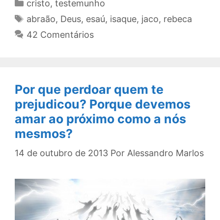
Categorias
cristo
,
testemunho
Tags
abraão
,
Deus
,
esaú
,
isaque
,
jaco
,
rebeca
42 Comentários
Por que perdoar quem te
prejudicou? Porque devemos
amar ao próximo como a nós
mesmos?
14 de outubro de 2013
Por
Alessandro Marlos