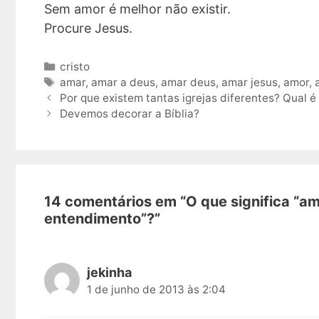
Sem amor é melhor não existir.
Procure Jesus.
Categorias
cristo
Tags
amar
,
amar a deus
,
amar deus
,
amar jesus
,
amor
,
Navegação
Por que existem tantas igrejas diferentes? Qual é
de
Devemos decorar a Bíblia?
post
14 comentários em “O que significa “am
entendimento”?”
jekinha
1 de junho de 2013 às 2:04