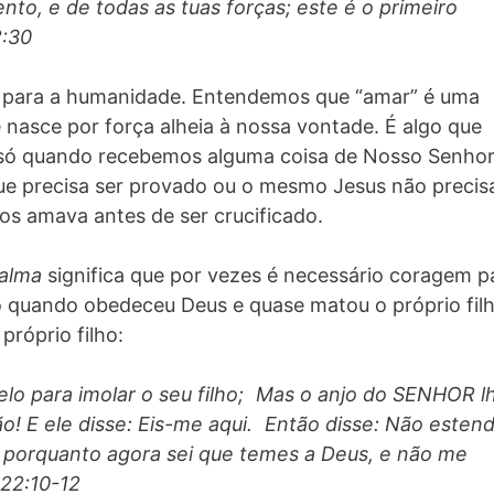
to, e de todas as tuas forças; este é o primeiro
:30
us para a humanidade. Entendemos que “amar” é uma
nasce por força alheia à nossa vontade. É algo que
 só quando recebemos alguma coisa de Nosso Senhor
e precisa ser provado ou o mesmo Jesus não precisa
nos amava antes de ser crucificado.
 alma
significa que por vezes é necessário coragem p
 quando obedeceu Deus e quase matou o próprio filh
róprio filho:
lo para imolar o seu filho; Mas o anjo do SENHOR l
o! E ele disse: Eis-me aqui. Então disse: Não esten
; porquanto agora sei que temes a Deus, e não me
 22:10-12